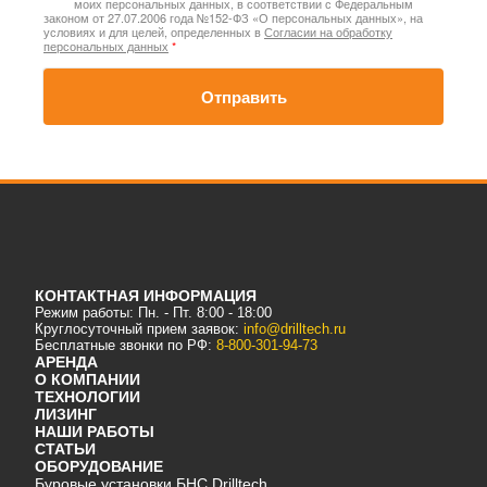
моих персональных данных, в соответствии с Федеральным
законом от 27.07.2006 года №152-ФЗ «О персональных данных», на
условиях и для целей, определенных в
Согласии на обработку
персональных данных
*
Отправить
КОНТАКТНАЯ ИНФОРМАЦИЯ
Режим работы: Пн. - Пт. 8:00 - 18:00
Круглосуточный прием заявок:
info@drilltech.ru
Бесплатные звонки по РФ:
8-800-301-94-73
АРЕНДА
О КОМПАНИИ
ТЕХНОЛОГИИ
ЛИЗИНГ
НАШИ РАБОТЫ
СТАТЬИ
ОБОРУДОВАНИЕ
Буровые установки БНС Drilltech