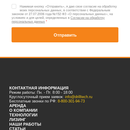
Нажимая кнопку «Отправить», я даю свое согласие на обработку
моих персональных данных, в соответствии с Федеральным
законом от 27.07.2006 года №152-ФЗ «О персональных данных», на
условиях и для целей, определенных в
Согласии на обработку
персональных данных
*
Отправить
КОНТАКТНАЯ ИНФОРМАЦИЯ
Режим работы: Пн. - Пт. 8:00 - 18:00
Круглосуточный прием заявок:
info@drilltech.ru
Бесплатные звонки по РФ:
8-800-301-94-73
АРЕНДА
О КОМПАНИИ
ТЕХНОЛОГИИ
ЛИЗИНГ
НАШИ РАБОТЫ
СТАТЬИ