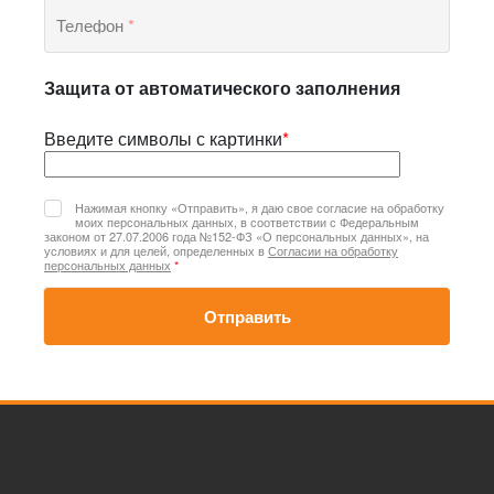
Телефон
*
Защита от автоматического заполнения
Введите символы с картинки
*
Нажимая кнопку «Отправить», я даю свое согласие на обработку
моих персональных данных, в соответствии с Федеральным
законом от 27.07.2006 года №152-ФЗ «О персональных данных», на
условиях и для целей, определенных в
Согласии на обработку
персональных данных
*
Отправить