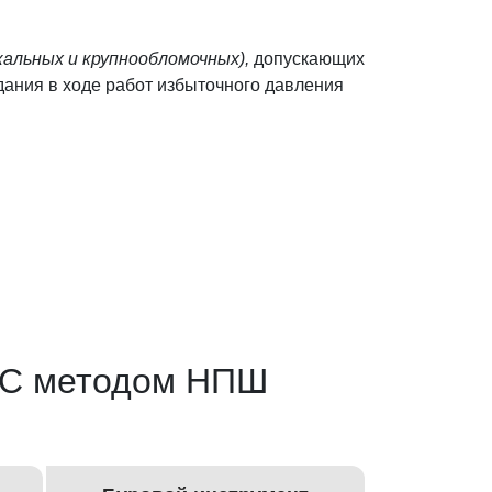
скальных и крупнообломочных),
допускающих
здания в ходе работ избыточного давления
БНС методом НПШ