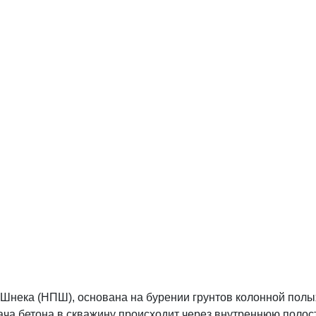
нека (НПШ), основана на бурении грунтов колонной пол
ча бетона в скважину происходит через внутреннюю полос