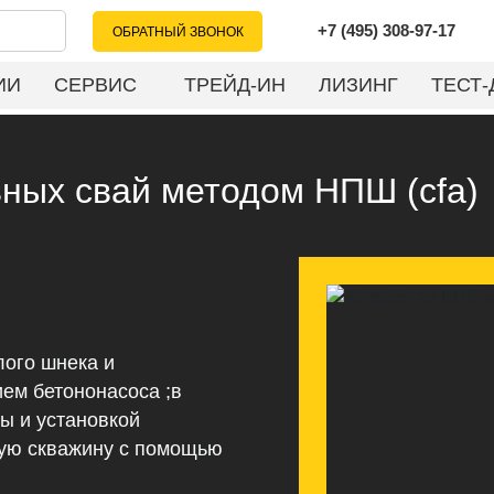
+7 (495) 308-97-17
ОБРАТНЫЙ ЗВОНОК
ИИ
СЕРВИС
ТРЕЙД-ИН
ЛИЗИНГ
ТЕСТ-
ных свай методом НПШ (cfa)
лого шнека и
ем бетононасоса ;в
ы и установкой
ную скважину с помощью