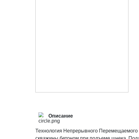
Описание
Технология Непрерывного Перемещаемого Ш
скважины бетоном при подъеме шнека. Пода