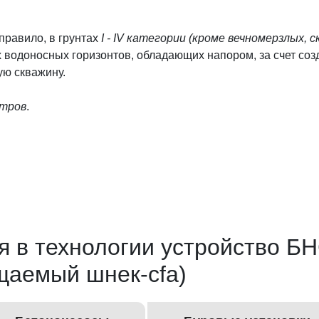
правило, в грунтах
I - IV категории (кроме вечномерзлых, 
их водоносных горизонтов, обладающих напором, за счет со
ую скважину.
етров
.
ая в технологии устройство 
аемый шнек-cfa)