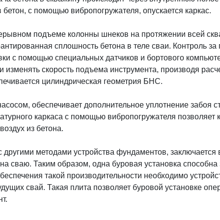
 бетон, с помощью вибропогружателя, опускается каркас.
рывном подъеме колонны шнеков на протяжении всей скваж
рантированная сплошность бетона в теле сваи. Контроль з
вки с помощью специальных датчиков и бортового компьюте
 изменять скорость подъема инструмента, производя расче
спечивается цилиндрическая геометрия БНС.
асосом, обеспечивает дополнительное уплотнение забоя с
атурного каркаса с помощью вибропогружателя позволяет 
воздух из бетона.
 другими методами устройства фундаментов, заключается в
 на сваю. Таким образом, одна буровая установка способна
я обеспечения такой производительности необходимо устрой
удущих свай. Такая плита позволяет буровой установке оп
т.