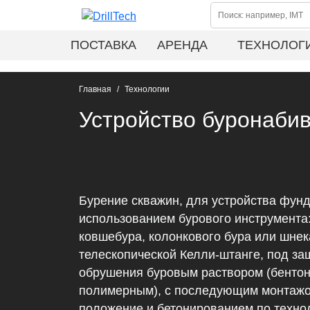
ПОСТАВКА
АРЕНДА
ТЕХНОЛОГ
Главная
Технологии
Устройство буронабив
Бурение скважин, для устройства фунд
использованием бурового инструмента
ковшебура, колонкового бура или шнек
телескопической Келли-штанге, под за
обрушения буровым раствором (бенто
полимерным), с последующим монтажом
положение и бетонированием по техно