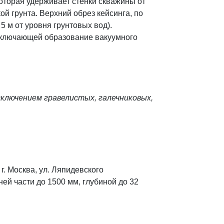
которая удерживает стенки скважины от
й грунта. Верхний обрез кейсинга, по
 м от уровня грунтовых вод).
сключающей образование вакуумного
сключением гравелистых, галечниковых,
. Москва, ул. Ляпидевского
ей части до 1500 мм, глубиной до 32