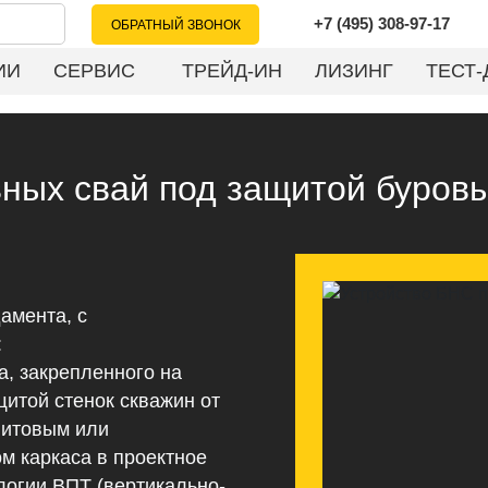
+7 (495) 308-97-17
ОБРАТНЫЙ ЗВОНОК
ИИ
СЕРВИС
ТРЕЙД-ИН
ЛИЗИНГ
ТЕСТ-
ных свай под защитой буров
амента, с
:
а, закрепленного на
щитой стенок скважин от
нитовым или
 каркаса в проектное
логии ВПТ (вертикально-