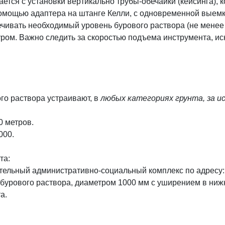
тся с установки вертикально трубы-обечайки (кейсинга), 
помощью адаптера на штанге Келли, с одновременной выемко
чивать необходимый уровень бурового раствора (не менее 5
ром. Важно следить за скоростью подъема инструмента, и
о раствора устраивают, в
любых категориях грунта, за и
0 метров.
000.
та:
льный административно-социальный комплекс по адресу: г
урового раствора, диаметром 1000 мм с уширением в нижн
а.