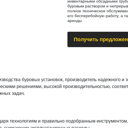
инвентарными обсадными труба
буровым раствором и непреры
полное техническое обслуживан
его бесперебойную работу, а т
аренды.
Получить предложен
изводства буровых установок, производитель надежного и
ческими решениями, высокой производительностью, соотве
жных задач.
даря технологиям и правильно подобранным инструментом.
в, снижающих эксплуатационные расходы.