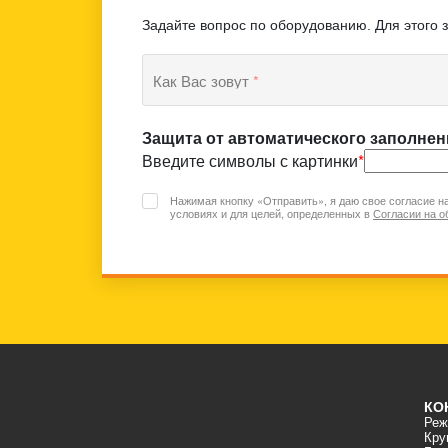
Задайте вопрос по оборудованию. Для этого 
Как Вас зовут
*
Защита от автоматического заполнен
Введите символы с картинки
*
Нажимая кнопку «Отправить», я даю свое согласие н
условиях и для целей, определенных в
Согласии на о
КО
Режи
Кру