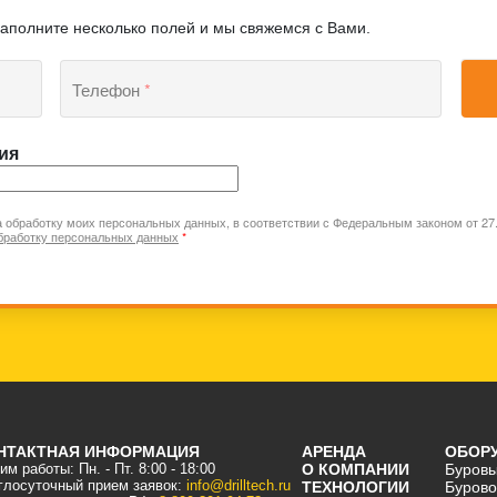
заполните несколько полей и мы свяжемся с Вами.
Телефон
*
ия
а обработку моих персональных данных, в соответствии с Федеральным законом от 2
бработку персональных данных
*
НТАКТНАЯ ИНФОРМАЦИЯ
АРЕНДА
ОБОР
м работы: Пн. - Пт. 8:00 - 18:00
О КОМПАНИИ
Буровы
глосуточный прием заявок:
info@drilltech.ru
ТЕХНОЛОГИИ
Бурово