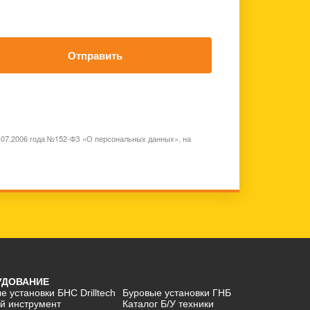
Отправить
7.07.2006 года №152-ФЗ «О персональных данных», на
УДОВАНИЕ
е установки БНС Drilltech
Буровые установки ГНБ
й инструмент
Каталог Б/У техники