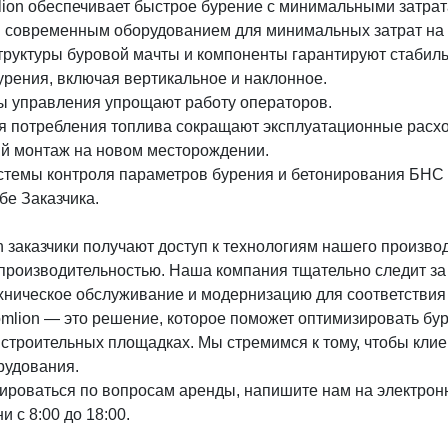
ion обеспечивает быстрое бурение с минимальными затрат
 современным оборудованием для минимальных затрат на 
руктуры буровой мачты и компоненты гарантируют стабиль
урения, включая вертикальное и наклонное.
ы управления упрощают работу операторов.
я потребления топлива сокращают эксплуатационные расх
ый монтаж на новом месторождении.
стемы контроля параметров бурения и бетонирования БНС
бе Заказчика.
ch заказчики получают доступ к технологиям нашего произв
 производительностью. Наша компания тщательно следит за
ехническое обслуживание и модернизацию для соответствия
Zoomlion — это решение, которое поможет оптимизировать бу
строительных площадках. Мы стремимся к тому, чтобы клие
рудования.
тироваться по вопросам аренды, напишите нам на электрон
и с 8:00 до 18:00.