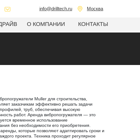
info@drilltech.ru
Москва
ДРАЙВ
О КОМПАНИИ
КОНТАКТЫ
ибропогружатели Muller для строительства,
воляет заказчикам эффективно решать задачи
 профилей, труб, обеспечивая высокую
очность работ. Аренда вибропогружателя — это
буется временное использование
ания без необходимости его приобретения.
аренды, которые позволяют адаптировать сроки и
аждого проекта. Техника проходит регулярное