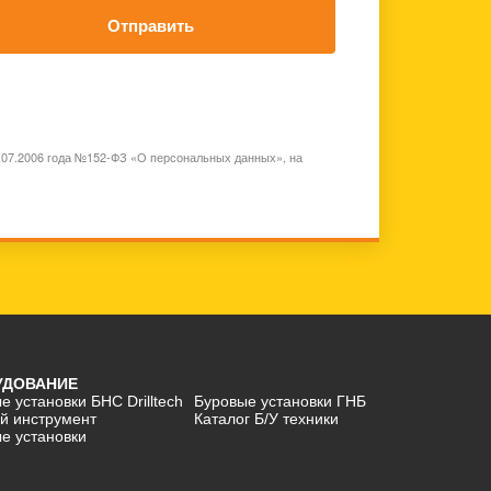
Отправить
7.07.2006 года №152-ФЗ «О персональных данных», на
УДОВАНИЕ
е установки БНС Drilltech
Буровые установки ГНБ
й инструмент
Каталог Б/У техники
е установки