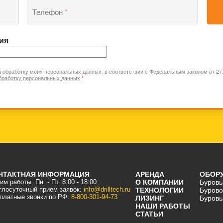
Телефон
*
ия
а обработку моих персональных данных, в соответствии с Федеральным законом от 2
бработку персональных данных
*
НТАКТНАЯ ИНФОРМАЦИЯ
АРЕНДА
ОБОР
м работы: Пн. - Пт. 8:00 - 18:00
О КОМПАНИИ
Буровы
глосуточный прием заявок:
info@drilltech.ru
ТЕХНОЛОГИИ
Бурово
платные звонки по РФ:
8-800-301-94-73
ЛИЗИНГ
Буровы
НАШИ РАБОТЫ
СТАТЬИ