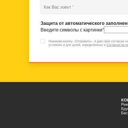
Как Вас зовут
*
Защита от автоматического заполнен
Введите символы с картинки
*
Нажимая кнопку «Отправить», я даю свое согласие н
условиях и для целей, определенных в
Согласии на о
КО
Режи
Кру
Бес