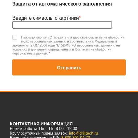
Защита от автоматического заполнения
Введите символы с картинки
*
Нажимая кнопку «Отправить», я даю свое согласие на обработку
моих персональных данных, в соответствии с Федеральным
законом от 27.07.2006 года №152-ФЗ «О персональных данных», на
условиях и для целей, определенных в
Согласии на обработку
персональных данных
*
Отправить
КОНТАКТНАЯ ИНФОРМАЦИЯ
Режим работы: Пн. - Пт. 8:00 - 18:00
Круглосуточный прием заявок:
info@drilltech.ru
Бесплатные звонки по РФ:
8-800-301-94-73