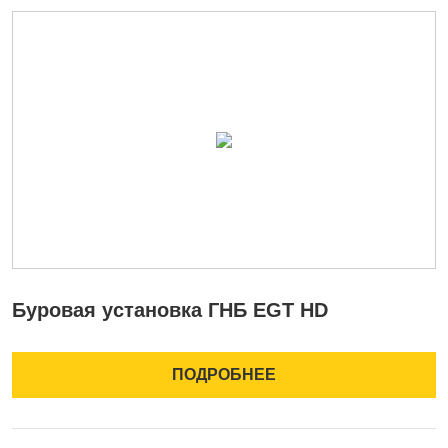
Буровая установка ГНБ EGT HD
Б
ПОДРОБНЕЕ