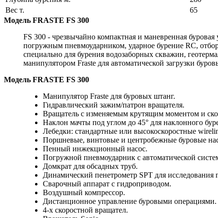
Вес т.
65
Модель FRASTE FS 300
FS 300 - чрезвычайно компактная и маневренная буровая 
погружным пневмоударником, ударное бурение RC, отбор 
специально для бурения водозаборных скважин, геотерма
манипулятором Fraste для автоматической загрузки буров
Модель FRASTE FS 300
Манипулятор Fraste для буровых штанг.
Гидравлический зажим/патрон вращателя.
Вращатель с изменяемым крутящим моментом и ско
Наклон мачты под углом до 45° для наклонного бур
Лебедки: стандартные или высокоскоростные wirelin
Поршневые, винтовые и центробежные буровые на
Пенный инжекционный насос.
Погружной пневмоударник с автоматической систе
Домкрат для обсадных труб.
Динамический пенетрометр SPT для исследования г
Сварочный аппарат с гидроприводом.
Воздушный компрессор.
Дистанционное управление буровыми операциями.
4-х скоростной вращател.