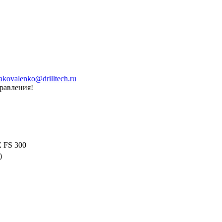
akovalenko@drilltech.ru
равления!
 FS 300
)