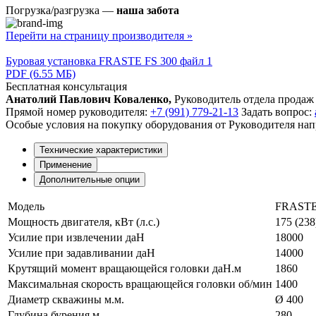
Погрузка/разгрузка —
наша забота
Перейти на страницу производителя »
Буровая установка FRASTE FS 300 файл 1
PDF (6.55 МБ)
Бесплатная консультация
Анатолий Павлович Коваленко,
Руководитель отдела продаж
Прямой номер руководителя:
+7 (991) 779-21-13
Задать вопрос:
Особые условия на покупку оборудования от Руководителя нап
Технические характеристики
Применение
Дополнительные опции
Модель
FRASTE
Мощность двигателя, кВт (л.с.)
175 (238
Усилие при извлечении даН
18000
Усилие при задавливании даН
14000
Крутящий момент вращающейся головки даН.м
1860
Максимальная скорость вращающейся головки об/мин
1400
Диаметр скважины м.м.
Ø 400
Глубина бурения м.
280