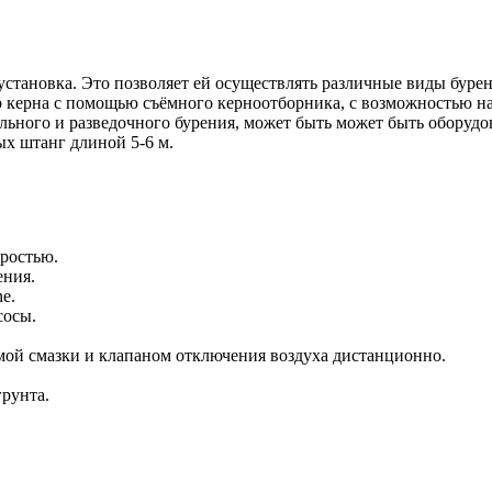
установка. Это позволяет ей осуществлять различные виды бурен
керна с помощью съёмного керноотборника, с возможностью нак
льного и разведочного бурения, может быть может быть оборуд
ых штанг длиной 5-6 м.
ростью.
ения.
e.
сосы.
мой смазки и клапаном отключения воздуха дистанционно.
рунта.