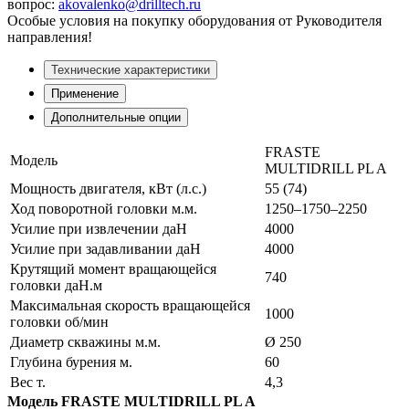
вопрос:
akovalenko@drilltech.ru
Особые условия на покупку оборудования от Руководителя
направления!
Технические характеристики
Применение
Дополнительные опции
FRASTE
Модель
MULTIDRILL PL A
Мощность двигателя, кВт (л.с.)
55 (74)
Ход поворотной головки м.м.
1250–1750–2250
Усилие при извлечении даН
4000
Усилие при задавливании даН
4000
Крутящий момент вращающейся
740
головки даН.м
Максимальная скорость вращающейся
1000
головки об/мин
Диаметр скважины м.м.
Ø 250
Глубина бурения м.
60
Вес т.
4,3
Модель FRASTE MULTIDRILL PL A