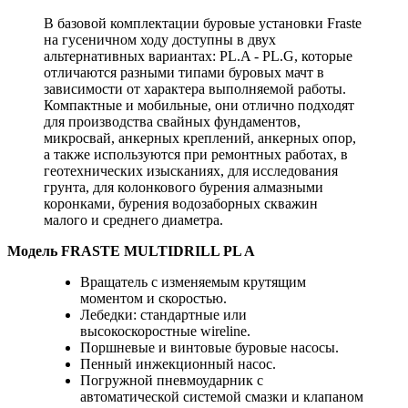
В базовой комплектации буровые установки Fraste
на гусеничном ходу доступны в двух
альтернативных вариантах: PL.A - PL.G, которые
отличаются разными типами буровых мачт в
зависимости от характера выполняемой работы.
Компактные и мобильные, они отлично подходят
для производства свайных фундаментов,
микросвай, анкерных креплений, анкерных опор,
а также используются при ремонтных работах, в
геотехнических изысканиях, для исследования
грунта, для колонкового бурения алмазными
коронками, бурения водозаборных скважин
малого и среднего диаметра.
Модель FRASTE MULTIDRILL PL A
Вращатель с изменяемым крутящим
моментом и скоростью.
Лебедки: стандартные или
высокоскоростные wireline.
Поршневые и винтовые буровые насосы.
Пенный инжекционный насос.
Погружной пневмоударник с
автоматической системой смазки и клапаном