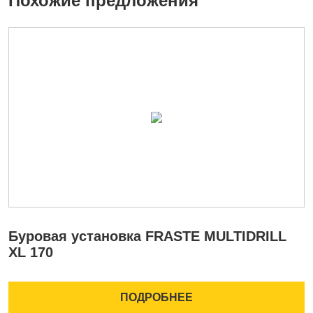
Похожие предложения
Буровая установка FRASTE MULTIDRILL
Б
XL 170
X
ПОДРОБНЕЕ