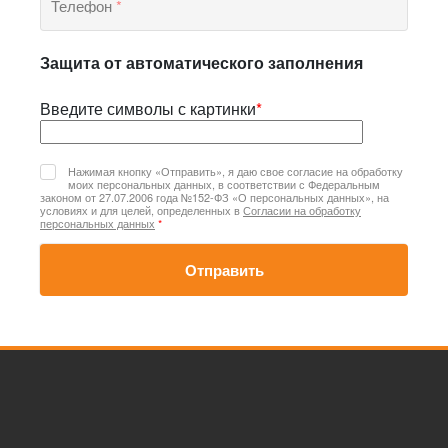
Телефон
*
Защита от автоматического заполнения
Введите символы с картинки
*
Нажимая кнопку «Отправить», я даю свое согласие на обработку
моих персональных данных, в соответствии с Федеральным
законом от 27.07.2006 года №152-ФЗ «О персональных данных», на
условиях и для целей, определенных в
Согласии на обработку
персональных данных
*
Отправить