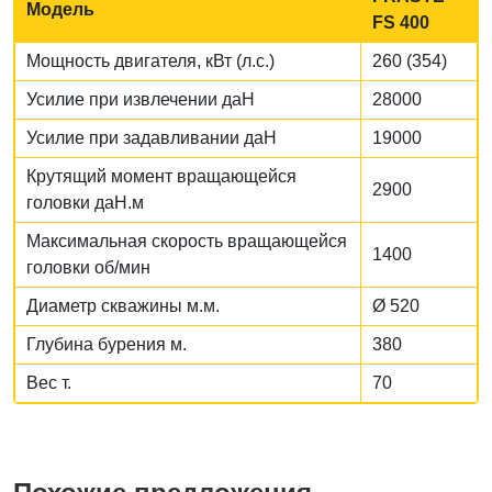
Модель
FS 400
Мощность двигателя, кВт (л.с.)
260 (354)
Усилие при извлечении даН
28000
Усилие при задавливании даН
19000
Крутящий момент вращающейся
2900
головки даН.м
Максимальная скорость вращающейся
1400
головки об/мин
Диаметр скважины м.м.
Ø 520
Глубина бурения м.
380
Вес т.
70